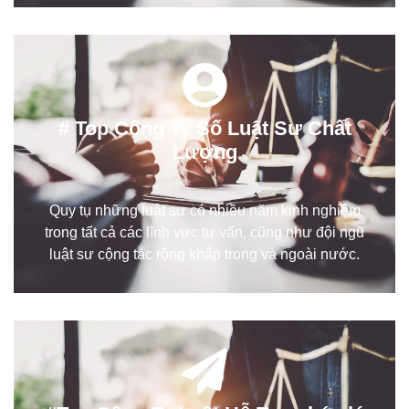
# Top Công Ty Số Luật Sư Chất
Lượng
Quy tụ những luật sư có nhiều năm kinh nghiệm
trong tất cả các lĩnh vực tư vấn, cũng như đội ngũ
luật sư cộng tác rộng khắp trong và ngoài nước.