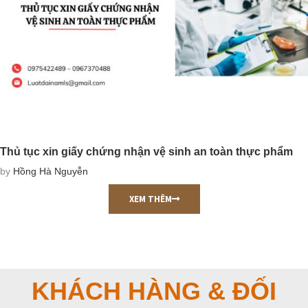
Hồ sơ thành lập chi nhánh công ty
by
Thị Thảo Đào
XEM THÊM
KHÁCH HÀNG & ĐỐI