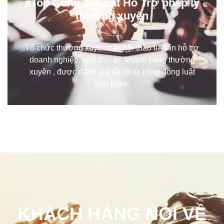
#Top Công Ty Luật Hỗ Trợ pháp lý
thường xuyên
Tổ chức thường xuyên các hội thảo tư vấn hỗ trợ
doanh nghiệp, nhà đầu tư, khách hàng thường
xuyên , được đánh giá rất tốt từ cộng đồng luật
Việt Nam.
KHÁCH HÀNG NÓI VỀ