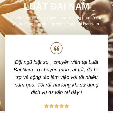
LUẬT ĐẠI NAM
Khách hàng thường xuyên chia sẻ cũng như có cảm
nhận, đóng góp khi làm việc cùng Luật Đại Nam.
,
Đội ngũ luật sư , chuyên viên tại Luật
ất
Đại Nam có chuyên môn rất tốt, đã hỗ
t
ng
trợ và cộng tác làm việc với tôi nhiều
n
năm qua. Tôi rất hài lòng khi sử dụng
dịch vụ tư vấn tại đây !