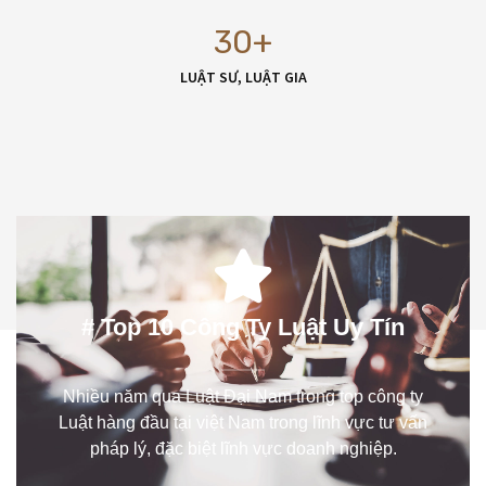
30
+
LUẬT SƯ, LUẬT GIA
# Top 10 Công Ty Luật Uy Tín
Nhiều năm qua Luật Đại Nam trong top công ty
Luật hàng đầu tại việt Nam trong lĩnh vực tư vấn
pháp lý, đặc biệt lĩnh vực doanh nghiệp.