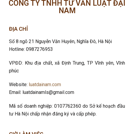
CÔNG TY TNHH TƯ VẤN LUẬT ĐẠI
NAM
ĐỊA CHỈ
Số 8 ngõ 21 Nguyễn Văn Huyên, Nghĩa Đô
, Hà Nội
Hotline: 0987276953
VPĐD: Khu địa chất, xã Định Trung, TP Vĩnh yên, Vĩnh
phúc
Website:
luatdainam.com
Email: luatdainamls@gmail.com
Mã số doanh nghiệp: 0107762360 do Sở kế hoạch đầu
tư Hà Nội chấp nhận đăng ký và cấp phép.