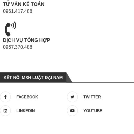
TƯ VẤN KẾ TOÁN
0961.417.488
DỊCH VỤ TỔNG HỢP
0967.370.488
KẾT NỐI MXH LUẬT ĐẠI NAM
FACEBOOK
TWITTER
LINKEDIN
YOUTUBE