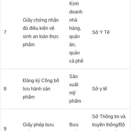
Kinh
doanh
Giấy chứng nhận
nhà
đủ điều kiện vệ
hàng,
7
Sở Y Tế
sinh an toàn thực
quán
phẩm
ăn,
quán
cà phê
Sản
Đăng ký Công bố
xuất
8
lưu hành sản
Sở y tế
mỹ
phẩm
phẩm
Sở Thông tin và
Giấy phép bưu
Bưu
truyền thông/Bộ
9