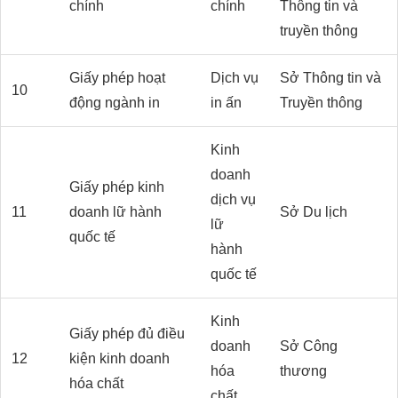
chính
chính
Thông tin và
truyền thông
Giấy phép hoạt
Dịch vụ
Sở Thông tin và
10
động ngành in
in ấn
Truyền thông
Kinh
doanh
Giấy phép kinh
dịch vụ
11
doanh lữ hành
Sở Du lịch
lữ
quốc tế
hành
quốc tế
Kinh
Giấy phép đủ điều
doanh
Sở Công
12
kiện kinh doanh
hóa
thương
hóa chất
chất