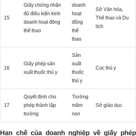
Giấy chứng nhận
doanh
Sở Văn hóa,
đủ điều kiện kinh
hoạt
15
Thể thao và Du
doanh hoạt động
động
lịch
thể thao
thể
thao
Sản
Giấy phép sản
xuất
16
Cục thú y
xuất thuốc thú y
thuốc
thú y
Quyết định cho
Trường
17
phép thành lập
mầm
Sở giáo dục
trường
non
Hạn chế của doanh nghiệp về giấy phép