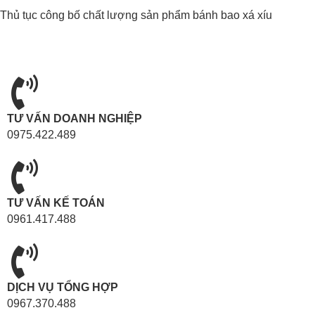
Thủ tục công bố chất lượng sản phẩm bánh bao xá xíu
TƯ VẤN DOANH NGHIỆP
0975.422.489
TƯ VẤN KẾ TOÁN
0961.417.488
DỊCH VỤ TỔNG HỢP
0967.370.488