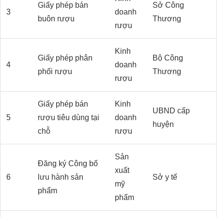
Giấy phép bán
Sở Công
3
doanh
buôn rượu
Thương
rượu
Kinh
Giấy phép phân
Bộ Công
4
doanh
phối rượu
Thương
rượu
Giấy phép bán
Kinh
UBND cấp
5
rượu tiêu dùng tại
doanh
huyện
chỗ
rượu
Sản
Đăng ký Công bố
xuất
6
lưu hành sản
Sở y tế
mỹ
phẩm
phẩm