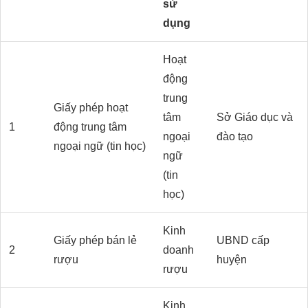
sử
dụng
Hoạt
động
trung
Giấy phép hoạt
tâm
Sở Giáo dục và
1
động trung tâm
ngoại
đào tạo
ngoại ngữ (tin học)
ngữ
(tin
học)
Kinh
Giấy phép bán lẻ
UBND cấp
2
doanh
rượu
huyện
rượu
Kinh