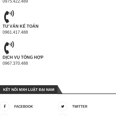
0975.422.489
TƯ VẤN KẾ TOÁN
0961.417.488
DỊCH VỤ TỔNG HỢP
0967.370.488
KẾT NỐI MXH LUẬT ĐẠI NAM
FACEBOOK
TWITTER