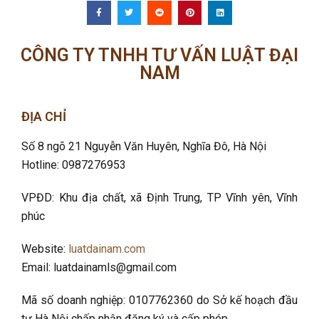
CÔNG TY TNHH TƯ VẤN LUẬT ĐẠI
NAM
ĐỊA CHỈ
Số 8 ngõ 21 Nguyễn Văn Huyên, Nghĩa Đô
, Hà Nội
Hotline: 0987276953
VPĐD: Khu địa chất, xã Định Trung, TP Vĩnh yên, Vĩnh
phúc
Website:
luatdainam.com
Email: luatdainamls@gmail.com
Mã số doanh nghiệp: 0107762360 do Sở kế hoạch đầu
tư Hà Nội chấp nhận đăng ký và cấp phép.