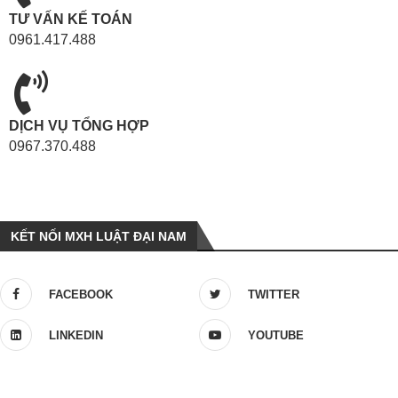
TƯ VẤN KẾ TOÁN
0961.417.488
DỊCH VỤ TỔNG HỢP
0967.370.488
KẾT NỐI MXH LUẬT ĐẠI NAM
FACEBOOK
TWITTER
LINKEDIN
YOUTUBE