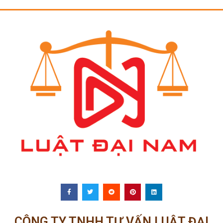
CÔNG TY TNHH TƯ VẤN LUẬT ĐẠI