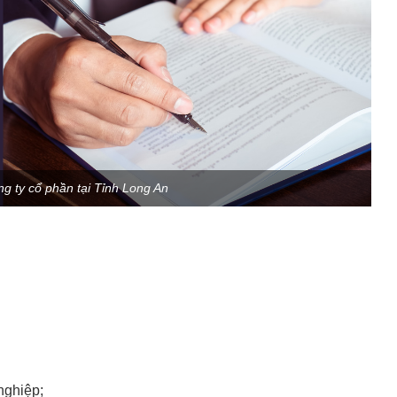
ng ty cổ phần tại Tỉnh Long An
nghiệp;