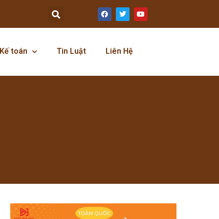
Kế toán
Tin Luật
Liên Hệ