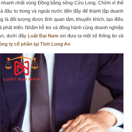
ển nhanh nhất vùng Đồng bằng sông Cửu Long. Chính vì thế
à đầu tư trong và ngoài nước đến đây để thành lập doanh
g là đối tượng được tỉnh quan tâm, khuyến khích, tạo điều
 và phát triển. Nhằm hỗ trợ và đồng hành cùng doanh nghiệp
 An, dưới đây
Luật Đại Nam
xin đưa ra một số thông tin và
ông ty cổ phần tại Tỉnh Long An