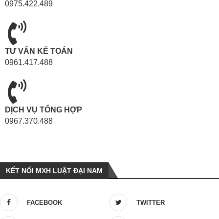
0975.422.489
TƯ VẤN KẾ TOÁN
0961.417.488
DỊCH VỤ TỔNG HỢP
0967.370.488
KẾT NỐI MXH LUẬT ĐẠI NAM
FACEBOOK
TWITTER