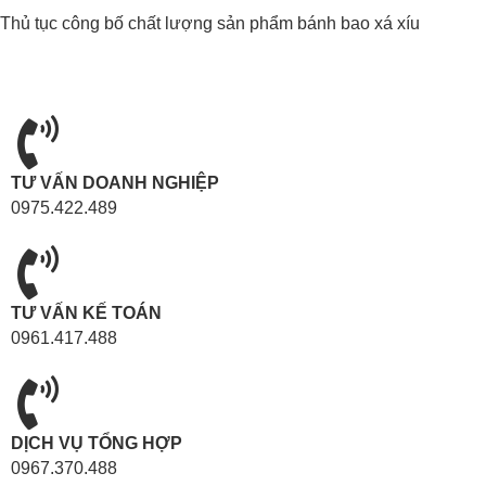
Thủ tục công bố chất lượng sản phẩm bánh bao xá xíu
TƯ VẤN DOANH NGHIỆP
0975.422.489
TƯ VẤN KẾ TOÁN
0961.417.488
DỊCH VỤ TỔNG HỢP
0967.370.488