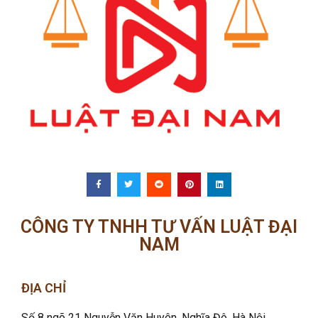
CÔNG TY TNHH TƯ VẤN LUẬT ĐẠI
NAM
ĐỊA CHỈ
Số 8 ngõ 21 Nguyễn Văn Huyên, Nghĩa Đô
, Hà Nội