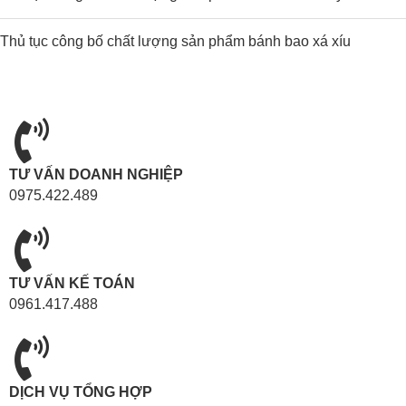
Thủ tục công bố chất lượng sản phẩm bánh bao xá xíu
TƯ VẤN DOANH NGHIỆP
0975.422.489
TƯ VẤN KẾ TOÁN
0961.417.488
DỊCH VỤ TỔNG HỢP