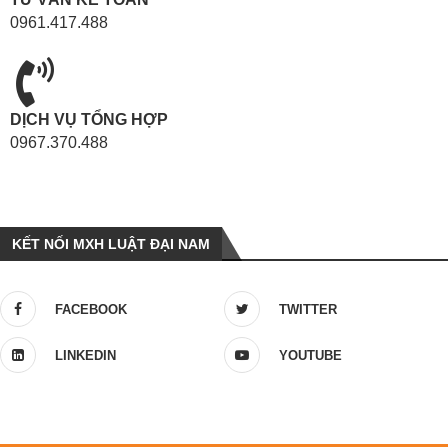
0961.417.488
DỊCH VỤ TỔNG HỢP
0967.370.488
KẾT NỐI MXH LUẬT ĐẠI NAM
FACEBOOK
TWITTER
LINKEDIN
YOUTUBE