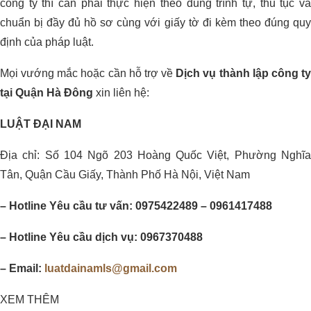
công ty thì cần phải thực hiện theo đúng trình tự, thủ tục và
chuẩn bị đầy đủ hồ sơ cùng với giấy tờ đi kèm theo đúng quy
định của pháp luật.
Mọi vướng mắc hoặc cần hỗ trợ về
Dịch vụ thành lập công t
tại Quận Hà Đông
xin liên hệ:
LUẬT ĐẠI NAM
Địa chỉ: Số 104 Ngõ 203 Hoàng Quốc Việt, Phường Nghĩa
Tân, Quận Cầu Giấy, Thành Phố Hà Nội, Việt Nam
– Hotline Yêu cầu tư vấn: 0975422489 – 0961417488
– Hotline Yêu cầu dịch vụ: 0967370488
– Email:
luatdainamls@gmail.com
XEM THÊM