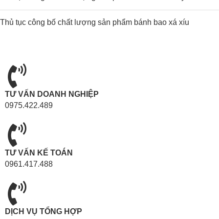
Thủ tục công bố chất lượng sản phẩm bánh bao xá xíu
TƯ VẤN DOANH NGHIỆP
0975.422.489
TƯ VẤN KẾ TOÁN
0961.417.488
DỊCH VỤ TỔNG HỢP