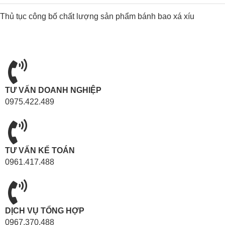
Thủ tục công bố chất lượng sản phẩm bánh bao xá xíu
TƯ VẤN DOANH NGHIỆP
0975.422.489
TƯ VẤN KẾ TOÁN
0961.417.488
DỊCH VỤ TỔNG HỢP
0967.370.488