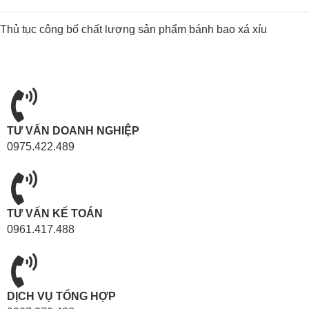
Thủ tục công bố chất lượng sản phẩm bánh bao xá xíu
TƯ VẤN DOANH NGHIỆP
0975.422.489
TƯ VẤN KẾ TOÁN
0961.417.488
DỊCH VỤ TỔNG HỢP