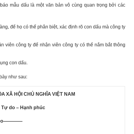
g báo mẫu dấu là một văn bản vô cùng quan trọng bởi các
ng, để họ có thể phân biệt, xác định rõ con dấu mà công ty
 viên công ty để nhận viên công ty có thể nắm bắt thông
dụng con dấu.
 bày như sau:
A XÃ HỘI CHỦ NGHĨA VIỆT NAM
– Tự do – Hạnh phúc
0o————