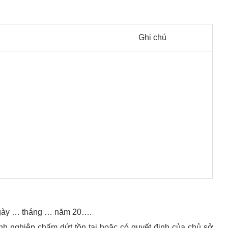
Ghi chú
 ngày … tháng … năm 20….
h nghiệp chấm dứt tồn tại hoặc có quyết định của chủ sở