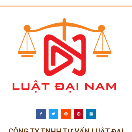
CÔNG TY TNHH TƯ VẤN LUẬT ĐẠI