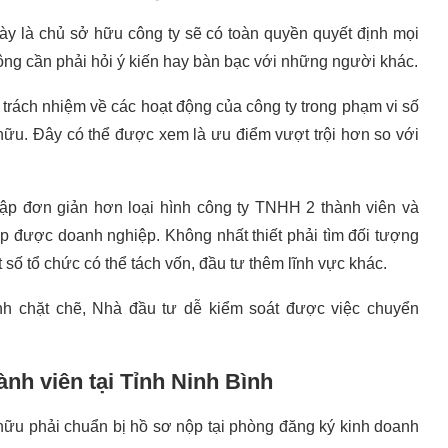
ày là chủ sở hữu công ty sẽ có toàn quyền quyết định mọi
ông cần phải hỏi ý kiến hay bàn bạc với những người khác.
trách nhiệm về các hoạt động của công ty trong phạm vi số
 hữu. Đây có thể được xem là ưu điểm vượt trội hơn so với
 lập đơn giản hơn loại hình công ty TNHH 2 thành viên và
ập được doanh nghiệp. Không nhất thiết phải tìm đối tượng
số tổ chức có thể tách vốn, đầu tư thêm lĩnh vực khác.
h chặt chẽ, Nhà đầu tư dễ kiểm soát được việc chuyển
nh viên tại Tỉnh Ninh Bình
hữu phải chuẩn bị hồ sơ nộp tại phòng đăng ký kinh doanh