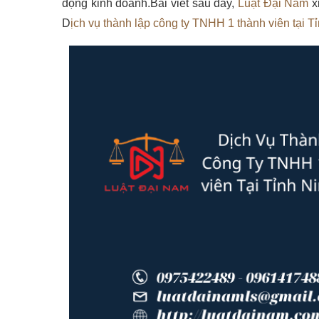
động kinh doanh.Bài viết sau đây,
Luật Đại Nam
xi
D
ịch vụ thành lập công ty TNHH 1 thành viên tại T