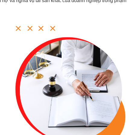
n nợ và nghĩa vụ tài sản khác của doanh nghiệp trong phạm