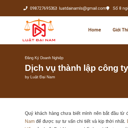
0987276953
luatdainamls@gmail.com
Số 8 ng
Home
Giới Th
Đăng Ký Doanh Nghiệp
Dịch vụ thành lập công t
by
Luật Đại Nam
Quý khách hàng chưa biết mình nên bắt đầu từ 
Nam
để được sự tư vấn chi tiết và kịp thời nhất.