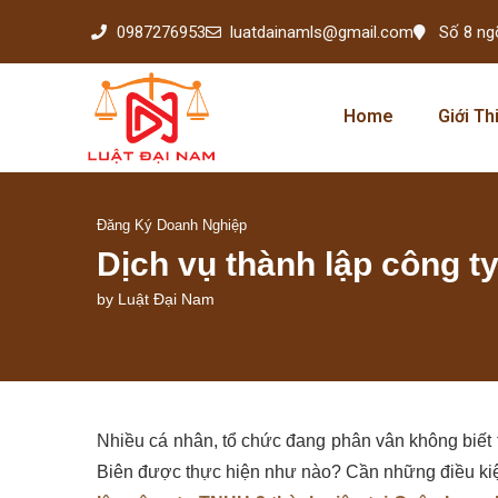
0987276953
luatdainamls@gmail.com
Số 8 ng
Home
Giới Th
Đăng Ký Doanh Nghiệp
Dịch vụ thành lập công t
by
Luật Đại Nam
Nhiều cá nhân, tổ chức đang phân vân không biết 
Biên được thực hiện như nào? Cần những điều ki