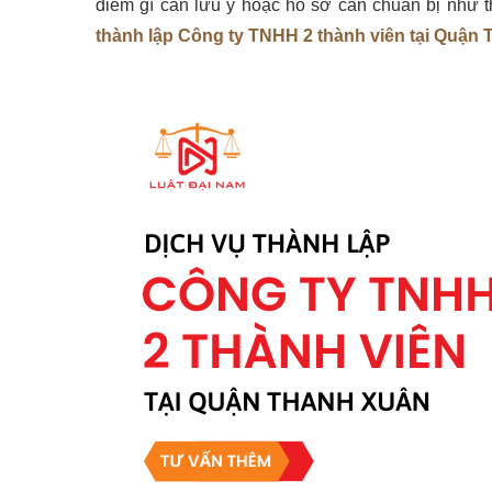
điểm gì cần lưu ý hoặc hồ sơ cần chuẩn bị như 
thành lập Công ty TNHH 2 thành viên tại Quận