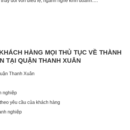
, thay đổi vốn điều lệ, ngành nghề kinh doanh….
 KHÁCH HÀNG MỌI THỦ TỤC VỀ THÀNH
ÊN TẠI QUẬN THANH XUÂN
 Quận Thanh Xuân
h nghiệp
 theo yêu cầu của khách hàng
anh nghiệp