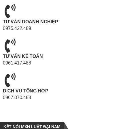
TƯ VẤN DOANH NGHIỆP
0975.422.489
TƯ VẤN KẾ TOÁN
0961.417.488
DỊCH VỤ TỔNG HỢP
0967.370.488
KẾT NỐI MXH LUẬT ĐẠI NAM