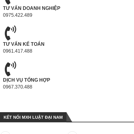
TƯ VẤN DOANH NGHIỆP
0975.422.489
TƯ VẤN KẾ TOÁN
0961.417.488
DỊCH VỤ TỔNG HỢP
0967.370.488
KẾT NỐI MXH LUẬT ĐẠI NAM