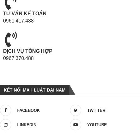
TƯ VẤN KẾ TOÁN
0961.417.488
DỊCH VỤ TỔNG HỢP
0967.370.488
KẾT NỐI MXH LUẬT ĐẠI NAM
FACEBOOK
TWITTER
LINKEDIN
YOUTUBE