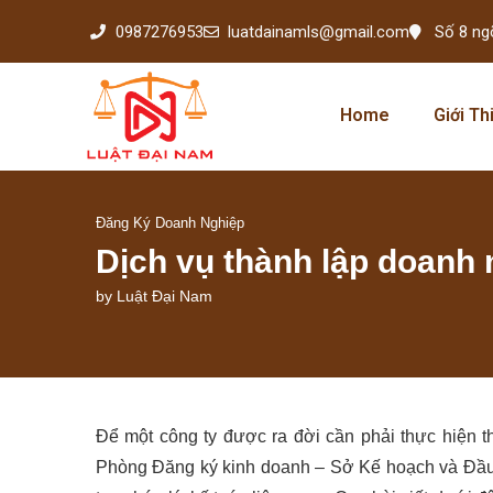
0987276953
luatdainamls@gmail.com
Số 8 ng
Home
Giới Th
Đăng Ký Doanh Nghiệp
Dịch vụ thành lập doanh 
by
Luật Đại Nam
Để một công ty được ra đời cần phải thực hiện t
Phòng Đăng ký kinh doanh – Sở Kế hoạch và Đầu t