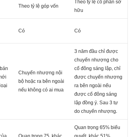
Theo tỷ lệ cổ phần sở
Theo tỷ lệ góp vốn
hữu
Có
Có
3 năm đầu chỉ được
chuyển nhượng cho
bán
cổ đông sáng lập, chỉ
Chuyển nhượng nội
mới
được chuyển nhượng
bộ hoặc ra bên ngoài
loại
ra bên ngoài nếu
nếu không có ai mua
được cổ đông sáng
lập đồng ý. Sau 3 tự
do chuyển nhượng.
Quan trọng 65% biểu
của
Quan trọng 75, khác
quyết, khác 51%,