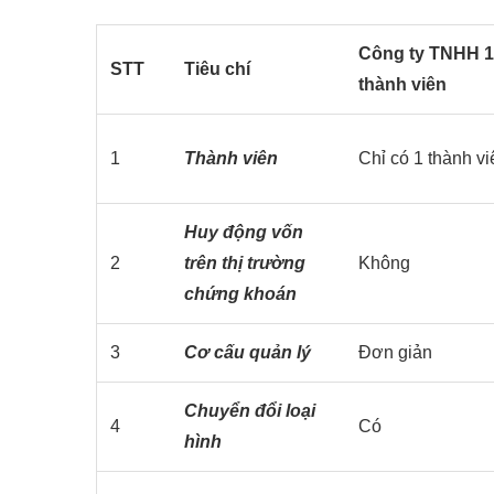
Công ty TNHH 1
STT
Tiêu chí
thành viên
1
Thành viên
Chỉ có 1 thành vi
Huy động vốn
2
trên thị trường
Không
chứng khoán
3
Cơ cấu quản lý
Đơn giản
Chuyển đổi loại
4
Có
hình