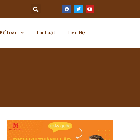
Kế toán
Tin Luật
Liên Hệ