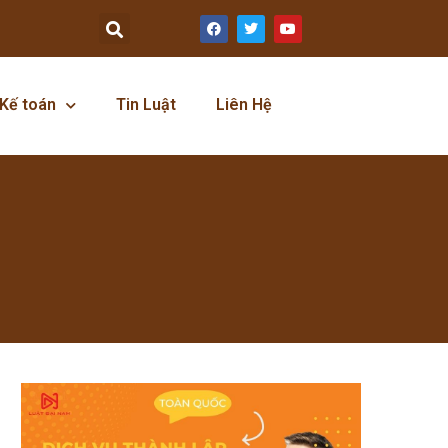
Kế toán
Tin Luật
Liên Hệ