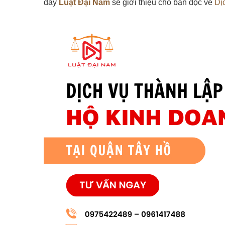
đây
Luật Đại Nam
sẽ giới thiệu cho bạn đọc về
Dị