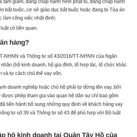
bị tạm giam, đang chấp hành hình phạt tù, đang chấp hành
iện bắt buộc, cơ sở giáo dục bắt buộc hoặc đang bị Tòa án
làm công việc nhất định;
uật có liên quan.
gân hàng?
6/TT-NHNN và Thông tư số 43/2016/TT-NHNN của Ngân
hân (hộ kinh doanh, hộ gia đình, tổ hợp tác, tổ chức khác
 và tư cách chủ thể vay vốn.
ành doanh nghiệp hoặc chủ hộ phải tự đứng tên vay, bởi
hể được phép tham gia vào quan hệ dân sự chỉ bao gồm
đã tiến hành bổ sung những quy định về khách hàng vay
 Thông tư số 39 và Thông tư số 43 để phù hợp với Bộ luật
lập hộ kinh doanh tại Quận Tây Hồ của