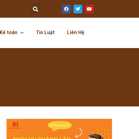
Kế toán
Tin Luật
Liên Hệ