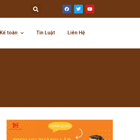
Kế toán
Tin Luật
Liên Hệ