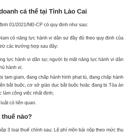
oanh cá thể tại Tỉnh Lào Cai
ị định 01/2021/NĐ-CP có quy định như sau:
 Nam có năng lực hành vi dân sự đầy đủ theo quy định của
trừ các trường hợp sau đây:
ng lực hành vi dân sự; người bị mất năng lực hành vi dân
hủ hành vi;
 bị tạm giam, đang chấp hành hình phạt tù, đang chấp hành
iện bắt buộc, cơ sở giáo dục bắt buộc hoặc đang bị Tòa án
làm công việc nhất định;
uật có liên quan.
 thuế nào?
ộp 3 loại thuế chính sau: Lệ phí môn bài nộp theo mức thu