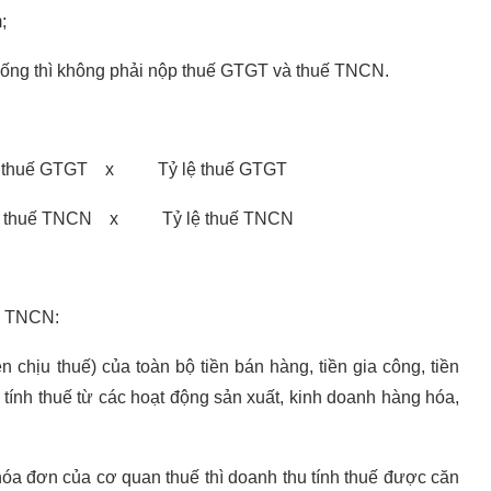
;
xuống thì không phải nộp thuế GTGT và thuế TNCN.
 thuế GTGT x Tỷ lệ thuế GTGT
h thuế TNCN x Tỷ lệ thuế TNCN
uế TNCN:
chịu thuế) của toàn bộ tiền bán hàng, tiền gia công, tiền
ỳ tính thuế từ các hoạt động sản xuất, kinh doanh hàng hóa,
a đơn của cơ quan thuế thì doanh thu tính thuế được căn