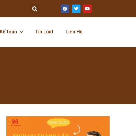
Kế toán
Tin Luật
Liên Hệ