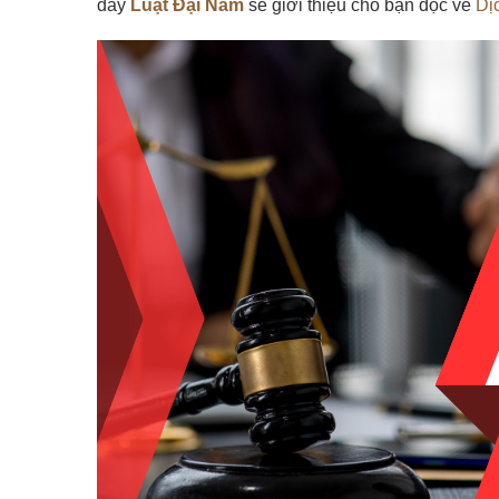
đây
Luật Đại Nam
sẽ giới thiệu cho bạn đọc về
Dị