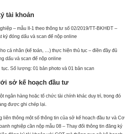
ý tài khoản
ghiệp – mẫu II-1 theo thông tư số 02/2019/TT-BKHĐT –
ật ký đóng dấu và scan để nộp online
ho cá nhân (kế toán, …) thực hiện thủ tục – điền đầy đủ
óng dấu và scan để nộp online
ục. Số lượng: 01 bản photo và 01 bản scan
ới sở kế hoạch đầu tư
t ngân hàng hoặc tổ chức tài chính khác duy trì, trong đó
àng được ghi chép lại.
 liên thông một số thông tin của sở kế hoạch đầu tư và Cơ
doanh nghiệp cần nộp mẫu 08 – Thay đổi thông tin đăng ký