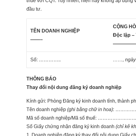
thuế với CQT. Tuy nhiên, hiện nay không áp dụng 
đầu tư.
CỘNG HÒA
TÊN DOANH NGHIỆP
Độc lập –
——–
————
Số: …………..
……, ngà
THÔNG BÁO
Thay đổi nội dung đăng ký doanh nghiệp
Kính gửi: Phòng Đăng ký kinh doanh tỉnh, thành
Tên doanh nghiệp
(ghi bằng chữ in hoa)
: ……
Mã số doanh nghiệp/Mã số thuế:
Số Giấy chứng nhận đăng ký kinh doanh
(chỉ kê 
1. Doanh nghiệp đăng ký thay đổi nội dung Giấy 