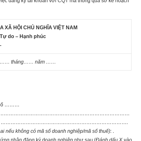
việc đăng ký tài khoản với CQT mà thông qua sở kê hoạch
 XÃ HỘI CHỦ NGHĨA VIỆT NAM
 Tự do – Hạnh phúc
—
y…… tháng…… năm ……
 phố ………
…………………………………………………………………………
 ……………………………………………………………………………………….
khai nếu không có mã số doanh nghiệp/mã số thuế)
: .
chứng nhận đăng ký doanh nghiệp như sau (
Đánh dấu X vào