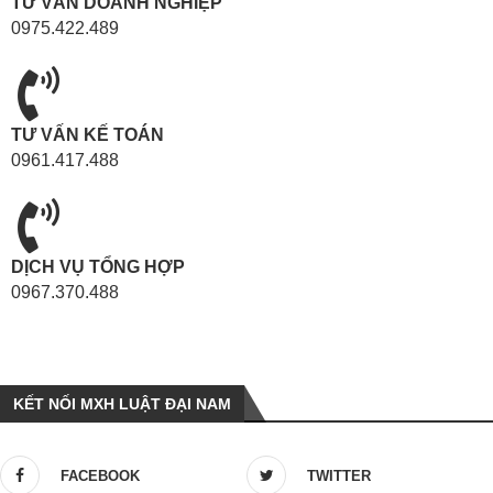
TƯ VẤN DOANH NGHIỆP
0975.422.489
TƯ VẤN KẾ TOÁN
0961.417.488
DỊCH VỤ TỔNG HỢP
0967.370.488
KẾT NỐI MXH LUẬT ĐẠI NAM
FACEBOOK
TWITTER