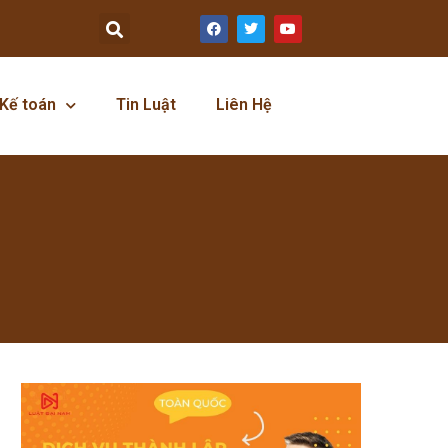
Kế toán
Tin Luật
Liên Hệ