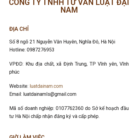
CÔNG TY TNHH TƯ VẤN LUẬT ĐẠI
NAM
ĐỊA CHỈ
Số 8 ngõ 21 Nguyễn Văn Huyên, Nghĩa Đô
, Hà Nội
Hotline: 0987276953
VPĐD: Khu địa chất, xã Định Trung, TP Vĩnh yên, Vĩnh
phúc
Website:
luatdainam.com
Email: luatdainamls@gmail.com
Mã số doanh nghiệp: 0107762360 do Sở kế hoạch đầu
tư Hà Nội chấp nhận đăng ký và cấp phép.
GIỜ LÀM VIỆC