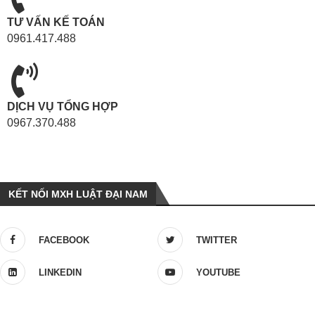
TƯ VẤN KẾ TOÁN
0961.417.488
DỊCH VỤ TỔNG HỢP
0967.370.488
KẾT NỐI MXH LUẬT ĐẠI NAM
FACEBOOK
TWITTER
LINKEDIN
YOUTUBE