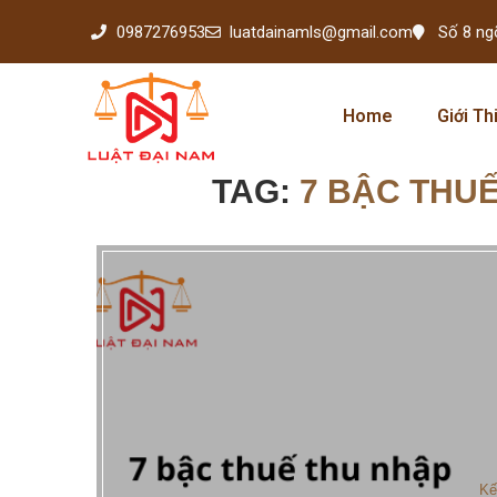
0987276953
luatdainamls@gmail.com
Số 8 ng
Home
Giới Th
TAG:
7 BẬC THU
Kế