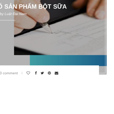
Ố SẢN PHẨM BỘT SỮA
 by
Luật Đại Nam
0 comment