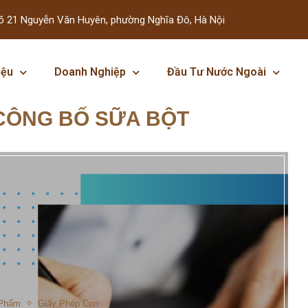
õ 21 Nguyễn Văn Huyên, phường Nghĩa Đô, Hà Nội
iệu
Doanh Nghiệp
Đầu Tư Nước Ngoài
CÔNG BỐ SỮA BỘT
 Phẩm
Giấy Phép Con