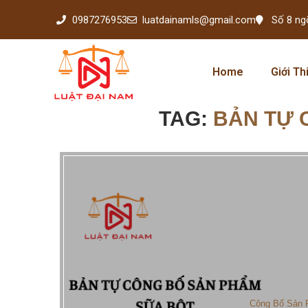
0987276953
luatdainamls@gmail.com
Số 8 ng
Home
Giới Th
TAG:
BẢN TỰ 
Công Bố Sản