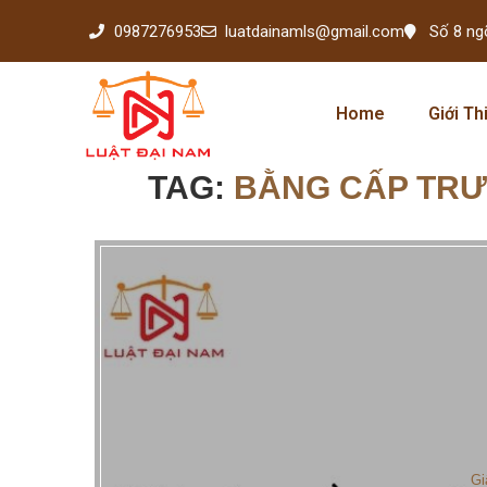
0987276953
luatdainamls@gmail.com
Số 8 ng
Home
Giới Th
TAG:
BẰNG CẤP TR
Gi