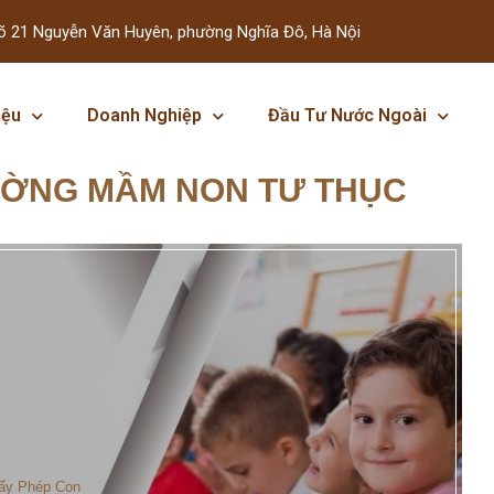
õ 21 Nguyễn Văn Huyên, phường Nghĩa Đô, Hà Nội
iệu
Doanh Nghiệp
Đầu Tư Nước Ngoài
ƯỜNG MẦM NON TƯ THỤC
ấy Phép Con