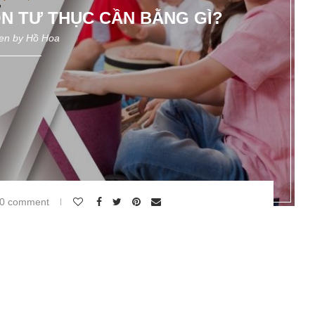
 TƯ THỤC CẦN BẰNG GÌ?
ten by
Hồ Hoa
0 comment