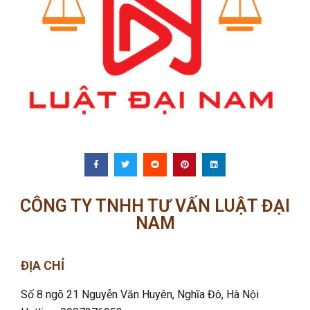
CÔNG TY TNHH TƯ VẤN LUẬT ĐẠI
NAM
ĐỊA CHỈ
Số 8 ngõ 21 Nguyễn Văn Huyên, Nghĩa Đô
, Hà Nội