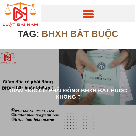
TAG:
BHXH BẮT BUỘC
GIÁM ĐỐC CÓ PHẢI ĐÓNG BHXH BẮT BUỘC
KHÔNG ?