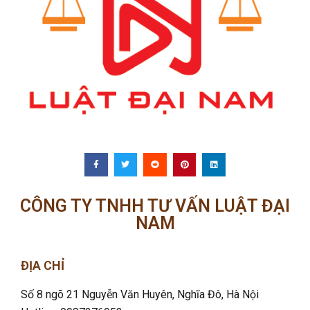
CÔNG TY TNHH TƯ VẤN LUẬT ĐẠI
NAM
ĐỊA CHỈ
Số 8 ngõ 21 Nguyễn Văn Huyên, Nghĩa Đô
, Hà Nội