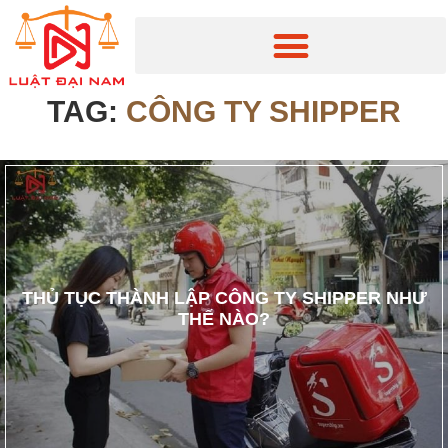
TAG:
CÔNG TY SHIPPER
THỦ TỤC THÀNH LẬP CÔNG TY SHIPPER NHƯ
THẾ NÀO?