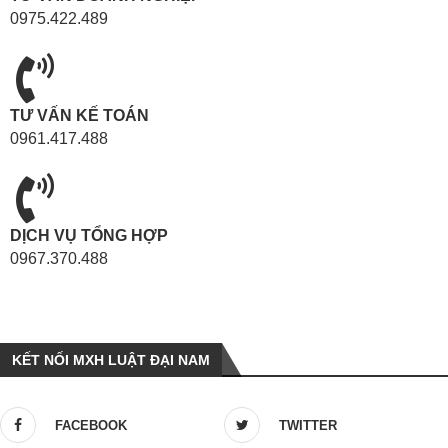
0975.422.489
TƯ VẤN KẾ TOÁN
0961.417.488
DỊCH VỤ TỔNG HỢP
0967.370.488
KẾT NỐI MXH LUẬT ĐẠI NAM
FACEBOOK
TWITTER