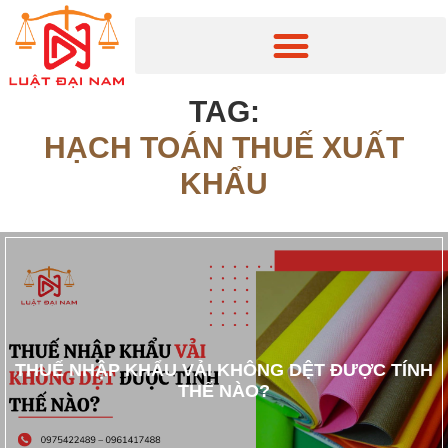
TAG:
HẠCH TOÁN THUẾ XUẤT
KHẨU
THUẾ NHẬP KHẨU VẢI KHÔNG DỆT ĐƯỢC TÍNH
THẾ NÀO?