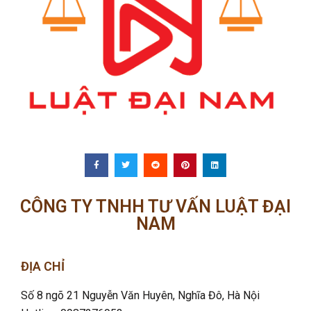
CÔNG TY TNHH TƯ VẤN LUẬT ĐẠI
NAM
ĐỊA CHỈ
Số 8 ngõ 21 Nguyễn Văn Huyên, Nghĩa Đô
, Hà Nội