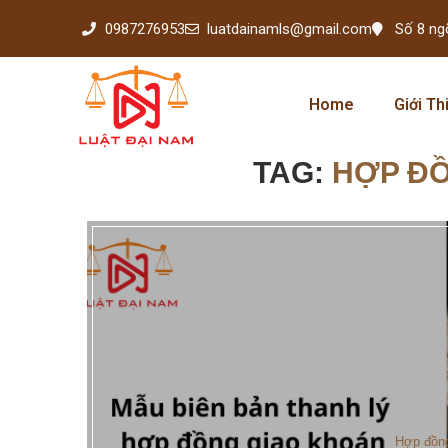
0987276953
luatdainamls@gmail.com
Số 8 ng
Home
Giới Th
TAG:
HỢP Đ
Hợp đồn