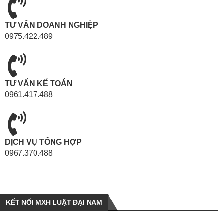
TƯ VẤN DOANH NGHIỆP
0975.422.489
TƯ VẤN KẾ TOÁN
0961.417.488
DỊCH VỤ TỔNG HỢP
0967.370.488
KẾT NỐI MXH LUẬT ĐẠI NAM