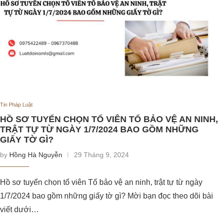
Tin Pháp Luật
HỒ SƠ TUYỂN CHỌN TỔ VIÊN TỔ BẢO VỆ AN NINH,
TRẬT TỰ TỪ NGÀY 1/7/2024 BAO GỒM NHỮNG
GIẤY TỜ GÌ?
by
Hồng Hà Nguyễn
29 Tháng 9, 2024
Hồ sơ tuyển chọn tổ viên Tổ bảo vệ an ninh, trật tự từ ngày
1/7/2024 bao gồm những giấy tờ gì? Mời bạn đọc theo dõi bài
viết dưới…