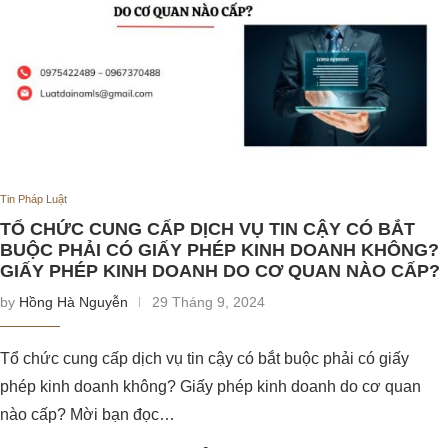
Tin Pháp Luật
TỔ CHỨC CUNG CẤP DỊCH VỤ TIN CẬY CÓ BẮT
BUỘC PHẢI CÓ GIẤY PHÉP KINH DOANH KHÔNG?
GIẤY PHÉP KINH DOANH DO CƠ QUAN NÀO CẤP?
by
Hồng Hà Nguyễn
29 Tháng 9, 2024
Tổ chức cung cấp dịch vụ tin cậy có bắt buộc phải có giấy
phép kinh doanh không? Giấy phép kinh doanh do cơ quan
nào cấp? Mời bạn đọc…