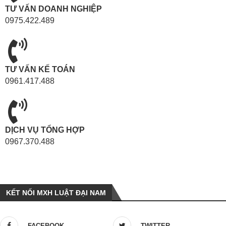
TƯ VẤN DOANH NGHIỆP
0975.422.489
TƯ VẤN KẾ TOÁN
0961.417.488
DỊCH VỤ TỔNG HỢP
0967.370.488
KẾT NỐI MXH LUẬT ĐẠI NAM
FACEBOOK
TWITTER