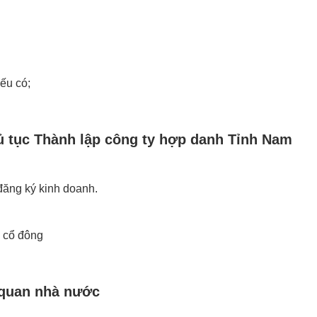
ếu có;
hủ tục Thành lập công ty hợp danh Tỉnh Nam
đăng ký kinh doanh.
, cổ đông
 quan nhà nước