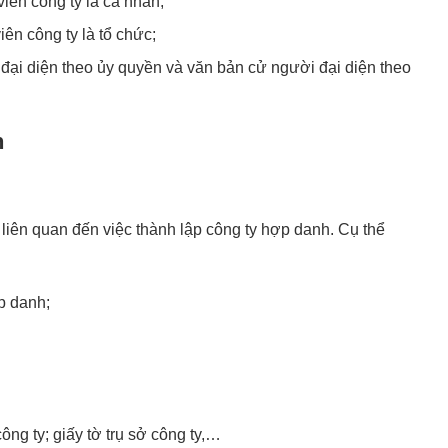
viên công ty là cá nhân;
iên công ty là tổ chức;
 đại diện theo ủy quyền và văn bản cử người đại diện theo
h
t liên quan đến việc thành lập công ty hợp danh. Cụ thể
p danh;
ông ty; giấy tờ trụ sở công ty,…