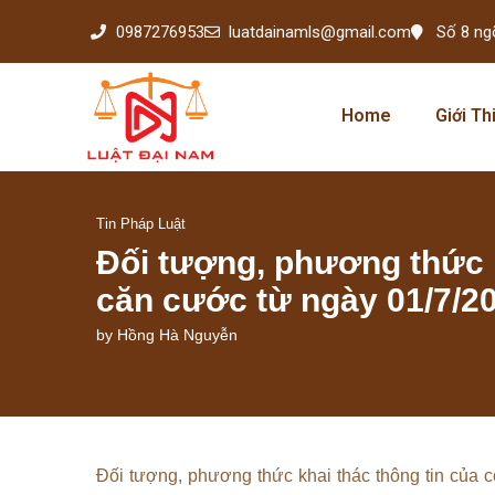
0987276953
luatdainamls@gmail.com
Số 8 ng
Home
Giới Th
Tin Pháp Luật
Đối tượng, phương thức k
căn cước từ ngày 01/7/2
by
Hồng Hà Nguyễn
Đối tượng, phương thức khai thác thông tin của 