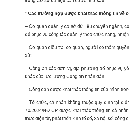
trong Cơ sở dữ liệu căn cước như sau:
* Các trường hợp được khai thác thông tin về 
– Cơ quan quản lý cơ sở dữ liệu chuyên ngành, cơ q
để phục vụ công tác quản lý theo chức năng, nhiệ
– Cơ quan điều tra, cơ quan, người có thẩm quyền t
xử;
– Công an các đơn vị, địa phương để phục vụ yê
khác của lực lượng Công an nhân dân;
– Công dân được khai thác thông tin của mình tro
– Tổ chức, cá nhân không thuộc quy định tại điể
70/2024/NĐ-CP được khai thác thông tin cá nhân
thực điện tử, phát triển kinh tế số, xã hội số, côn