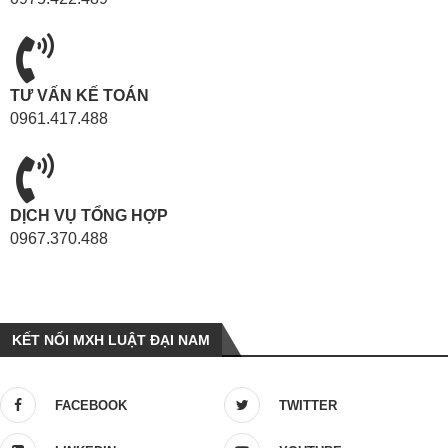
TƯ VẤN KẾ TOÁN
0961.417.488
DỊCH VỤ TỔNG HỢP
0967.370.488
KẾT NỐI MXH LUẬT ĐẠI NAM
FACEBOOK
TWITTER