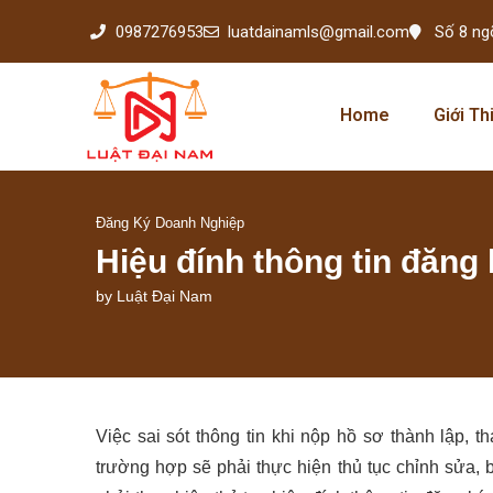
0987276953
luatdainamls@gmail.com
Số 8 ng
Home
Giới Th
Đăng Ký Doanh Nghiệp
Hiệu đính thông tin đăng
by
Luật Đại Nam
Việc sai sót thông tin khi nộp hồ sơ thành lập, t
trường hợp sẽ phải thực hiện thủ tục chỉnh sửa, 