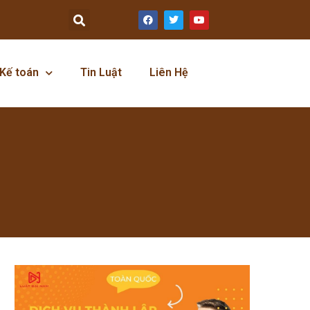
Kế toán
Tin Luật
Liên Hệ