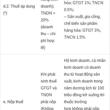
hóa: GTGT 1%; TNCN
d.2. Thuế áp dụng
doanh);
0.5%;
(*)
TNDN =
– Sản xuất, gia công,
20%
chế biến sản phẩm
(doanh
hàng hóa: GTGT 3%,
thu – chi
TNCN 1.5%
phí hợp
lệ)
Hộ kinh doanh, cá nhân
kinh doanh có doanh
Khi phát
thu từ hoạt động sản
sinh thuế
xuất, kinh doanh trong
GTGT và
năm dương lịch từ 100
TNDN
triệu đồng trở xuống thì
e. Nộp thuế
phải nộp
thuộc trường
(Không
hợp không phải nộp