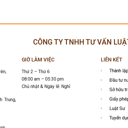
CÔNG TY TNHH TƯ VẤN LUẬ
GIỜ LÀM VIỆC
LIÊN KẾT
Thành lậ
ên,
Thứ 2 – Thứ 6
08:00 am – 05:30 pm
Đầu tư n
Chủ nhật & Ngày lễ: Nghỉ
Sở hữu tr
Giấy phé
h Trung,
Luật Sư
Tuyển dụ
com