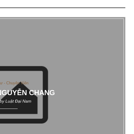
Sư - Chuyên Viên
NGUYỄN CHANG
 by
Luật Đại Nam