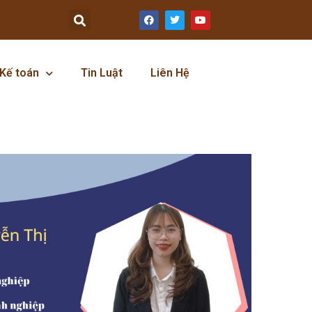
Kế toán
Tin Luật
Liên Hệ