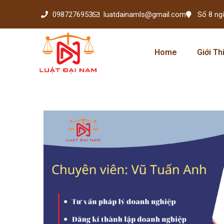
0987276953
luatdainamls@gmail.com
Số 8 ng
Home
Giới Th